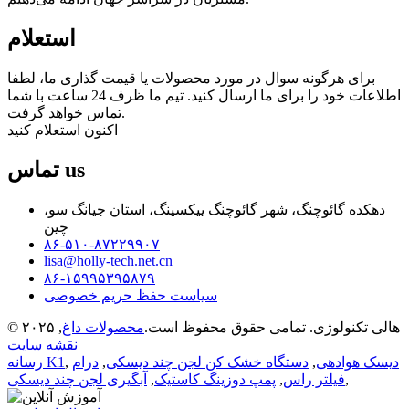
استعلام
برای هرگونه سوال در مورد محصولات یا قیمت گذاری ما، لطفا
اطلاعات خود را برای ما ارسال کنید. تیم ما ظرف 24 ساعت با شما
تماس خواهد گرفت.
اکنون استعلام کنید
us
تماس
دهکده گائوچنگ، شهر گائوچنگ ییکسینگ، استان جیانگ سو،
چین
۸۶-۵۱۰-۸۷۲۲۹۹۰۷
lisa@holly-tech.net.cn
۸۶-۱۵۹۹۵۳۹۵۸۷۹
سیاست حفظ حریم خصوصی
© ۲۰۲۵ هالی تکنولوژی. تمامی حقوق محفوظ است.
محصولات داغ
,
نقشه سایت
دیسک هوادهی
,
دستگاه خشک کن لجن چند دیسکی
,
درام
,
رسانه K1
,
فیلتر راس
,
پمپ دوزینگ کاستیک
,
آبگیری لجن چند دیسکی