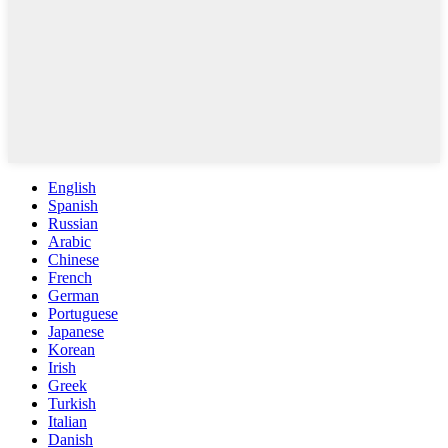
English
Spanish
Russian
Arabic
Chinese
French
German
Portuguese
Japanese
Korean
Irish
Greek
Turkish
Italian
Danish