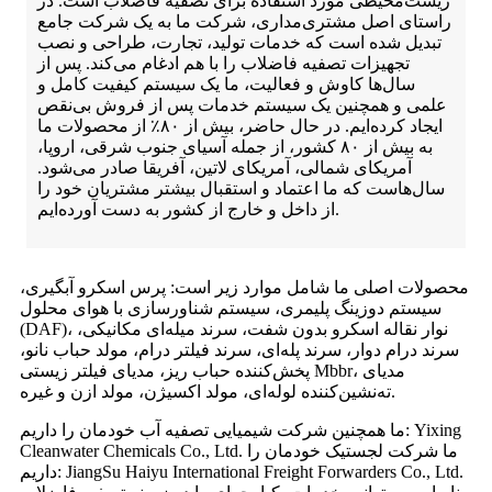
زیست‌محیطی مورد استفاده برای تصفیه فاضلاب است. در
راستای اصل مشتری‌مداری، شرکت ما به یک شرکت جامع
تبدیل شده است که خدمات تولید، تجارت، طراحی و نصب
تجهیزات تصفیه فاضلاب را با هم ادغام می‌کند. پس از
سال‌ها کاوش و فعالیت، ما یک سیستم کیفیت کامل و
علمی و همچنین یک سیستم خدمات پس از فروش بی‌نقص
ایجاد کرده‌ایم. در حال حاضر، بیش از ۸۰٪ از محصولات ما
به بیش از ۸۰ کشور، از جمله آسیای جنوب شرقی، اروپا،
آمریکای شمالی، آمریکای لاتین، آفریقا صادر می‌شود.
سال‌هاست که ما اعتماد و استقبال بیشتر مشتریان خود را
از داخل و خارج از کشور به دست آورده‌ایم.
محصولات اصلی ما شامل موارد زیر است: پرس اسکرو آبگیری،
سیستم دوزینگ پلیمری، سیستم شناورسازی با هوای محلول
(DAF)، نوار نقاله اسکرو بدون شفت، سرند میله‌ای مکانیکی،
سرند درام دوار، سرند پله‌ای، سرند فیلتر درام، مولد حباب نانو،
پخش‌کننده حباب ریز، مدیای فیلتر زیستی Mbbr، مدیای
ته‌نشین‌کننده لوله‌ای، مولد اکسیژن، مولد ازن و غیره.
ما همچنین شرکت شیمیایی تصفیه آب خودمان را داریم: Yixing
Cleanwater Chemicals Co., Ltd. ما شرکت لجستیک خودمان را
داریم: JiangSu Haiyu International Freight Forwarders Co., Ltd.