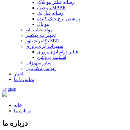
رسانه فیلتر بیو بلاک
بیوچیپ MBBR
رسانه فیل پک
پر شدن برج خنک کننده
بیو بال
مولد حباب نانو
تجهیزات میکسر
دکانتر شناور SBR
تجهیزات آبزی‌پروری
فیلتر درام آبزی‌پروری
اسکیمر پروتئین
سایر تجهیزات
عوامل باکتریایی
اخبار
تماس با ما
English
خانه
درباره ما
درباره ما