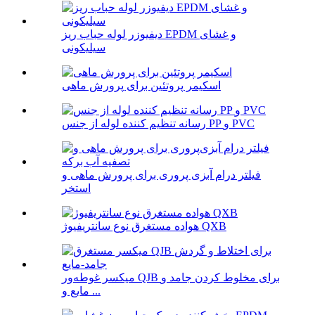
دیفیوزر لوله حباب ریز EPDM و غشای
سیلیکونی
اسکیمر پروتئین برای پرورش ماهی
رسانه تنظیم کننده لوله از جنس PP و PVC
فیلتر درام آبزی پروری برای پرورش ماهی و
استخر
هواده مستغرق نوع سانتریفیوژ QXB
میکسر غوطه‌ور QJB برای مخلوط کردن جامد و
مایع و ...