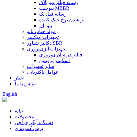
رسانه فیلتر بیو بلاک
بیوچیپ MBBR
رسانه فیل پک
پر شدن برج خنک کننده
بیو بال
مولد حباب نانو
تجهیزات میکسر
دکانتر شناور SBR
تجهیزات آبزی‌پروری
فیلتر درام آبزی‌پروری
اسکیمر پروتئین
سایر تجهیزات
عوامل باکتریایی
اخبار
تماس با ما
English
خانه
محصولات
دستگاه آبگیری لجن
پرس کمربندی