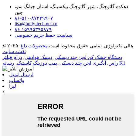
دهکده گائوچنگ، شهر گائوچنگ ییکسینگ، استان جیانگ سو،
چین
۸۶-۵۱۰-۸۷۲۲۹۹۰۷
lisa@holly-tech.net.cn
۸۶-۱۵۹۹۵۳۹۵۸۷۹
سیاست حفظ حریم خصوصی
© ۲۰۲۵ هالی تکنولوژی. تمامی حقوق محفوظ است.
محصولات داغ
,
نقشه سایت
دستگاه خشک کن لجن چند دیسکی
,
دیسک هوادهی
,
درام فیلتر
,
رسانه K1
راس
,
آبگیری لجن چند دیسکی
,
پمپ دوزینگ کاستیک
,
ارسال ایمیل
واتساپ
لیزا
x