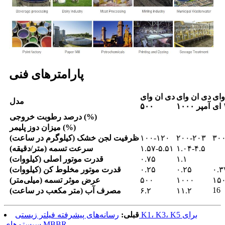
پارامترهای فنی
وای
دی ان وای
دی ان وای
مدل
۱۰۰۰ آمپر
۵۰۰
درصد رطوبت خروجی (%)
میزان دوز پلیمر (%)
۳۰
۲۰۰-۲۰۳
۱۰۰-۱۲۰
ظرفیت لجن خشک (کیلوگرم در ساعت)
۱.۰۴-۴.۵
۱.۵۷-۵.۵۱
سرعت تسمه (متر/دقیقه)
۱.۱
۰.۷۵
قدرت موتور اصلی (کیلووات)
۰.۳
۰.۲۵
۰.۲۵
قدرت موتور مخلوط کن (کیلووات)
۱۵
۱۰۰۰
۵۰۰
عرض موثر تسمه (میلی‌متر)
16
۱۱.۲
۶.۲
مصرف آب (متر مکعب در ساعت)
قبلی:
رسانه‌های پیشرفته فیلتر زیستی K1، K3، K5 برای
سیستم‌های MBBR