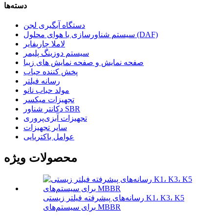
دسته‌ها
دستگاه آبگیری لجن
سیستم شناورسازی با هوای محلول (DAF)
لاملا چاریفایر
سیستم دوزینگ پلیمر
صفحه نمایش و صفحه نمایش های زیبا
پخش کننده حباب
رسانه فیلتر
مولد حباب نانو
تجهیزات میکسر
دکانتر شناور SBR
تجهیزات آبزی‌پروری
سایر تجهیزات
عوامل باکتریایی
محصولات ویژه
رسانه‌های پیشرفته فیلتر زیستی K1، K3، K5
برای سیستم‌های MBBR