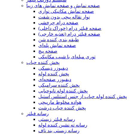
صفحه نمایش و صفحه نمایش های زیبا
صفحه نمایش مکانیکی نواری
نوار نقاله پیچی بدون شفت
صفحه درام چرخشی
صفحه فیلتر درام (خوراک داخلی)
صفحه فیلتر درام (تغذیه خارجی)
طبقه بندی کننده شن
صفحه نمایش پله‌ای
صفحه پیچ
توری میله‌ای با شیب مکانیکی
پخش کننده حباب
دیفیوزر دیسکی
پخش کننده لوله
دیفیوزر صفحه‌ای
پخش کننده سرامیکی
پخش کننده لوله نانوحبابی
پخش کننده لوله حباب از جنس استنلس استیل
هواده مخلوط مارپیچی
پخش کننده حباب درشت
رسانه فیلتر
رسانه فیلتر زیستی
رسانه ته نشین کننده لوله
رسانه زیستی بند ناف