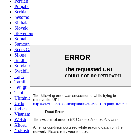
Persian
Punjabi
Serbian
Sesotho
Sinhala
Slovak
Slovenian
Somali
Samoan
Scots Gaelic
Shona
Sindhi
Sundanese
Swahili
Tajik
Tamil
Telugu
Thai
Ukrainian
Urdu
Uzbek
Vietnamese
Welsh
Xhosa
Yiddish