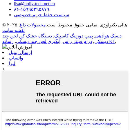
lisa@holly-tech.net.cn
۸۶-۱۵۹۹۵۳۹۵۸۷۹
سیاست حفظ حریم خصوصی
© ۲۰۲۵ هالی تکنولوژی. تمامی حقوق محفوظ است.
محصولات داغ
,
نقشه سایت
دیسک هوادهی
,
پمپ دوزینگ کاستیک
,
دستگاه خشک کن لجن چند
,
رسانه K1
دیسکی
,
درام فیلتر راس
,
آبگیری لجن چند دیسکی
,
ارسال ایمیل
واتساپ
لیزا
x