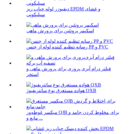
دیفیوزر لوله حباب ریز EPDM و غشای
سیلیکونی
اسکیمر پروتئین برای پرورش ماهی
رسانه تنظیم کننده لوله از جنس PP و PVC
فیلتر درام آبزی پروری برای پرورش ماهی و
استخر
هواده مستغرق نوع سانتریفیوژ QXB
میکسر غوطه‌ور QJB برای مخلوط کردن جامد و
مایع و ...