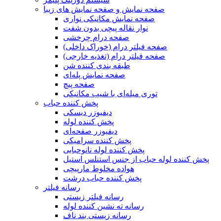
صفحه نمایش و صفحه نمایش های زیبا
صفحه نمایش مکانیکی نواری
نوار نقاله پیچی بدون شفت
صفحه درام چرخشی
صفحه فیلتر درام (خوراک داخلی)
صفحه فیلتر درام (تغذیه خارجی)
طبقه بندی کننده شن
صفحه نمایش پله‌ای
صفحه پیچ
توری میله‌ای با شیب مکانیکی
پخش کننده حباب
دیفیوزر دیسکی
پخش کننده لوله
دیفیوزر صفحه‌ای
پخش کننده سرامیکی
پخش کننده لوله نانوحبابی
پخش کننده لوله حباب از جنس استنلس استیل
هواده مخلوط مارپیچی
پخش کننده حباب درشت
رسانه فیلتر
رسانه فیلتر زیستی
رسانه ته نشین کننده لوله
رسانه زیستی بند ناف