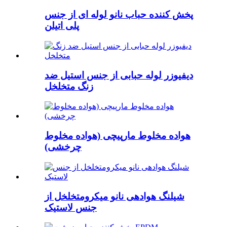
پخش کننده حباب نانو لوله ای از جنس
پلی اتیلن
دیفیوزر لوله حبابی از جنس استیل ضد
زنگ متخلخل
هواده مخلوط مارپیچی (هواده مخلوط
چرخشی)
شیلنگ هوادهی نانو میکرومتخلخل از
جنس لاستیک