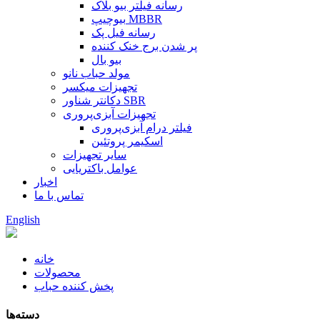
رسانه فیلتر بیو بلاک
بیوچیپ MBBR
رسانه فیل پک
پر شدن برج خنک کننده
بیو بال
مولد حباب نانو
تجهیزات میکسر
دکانتر شناور SBR
تجهیزات آبزی‌پروری
فیلتر درام آبزی‌پروری
اسکیمر پروتئین
سایر تجهیزات
عوامل باکتریایی
اخبار
تماس با ما
English
خانه
محصولات
پخش کننده حباب
دسته‌ها