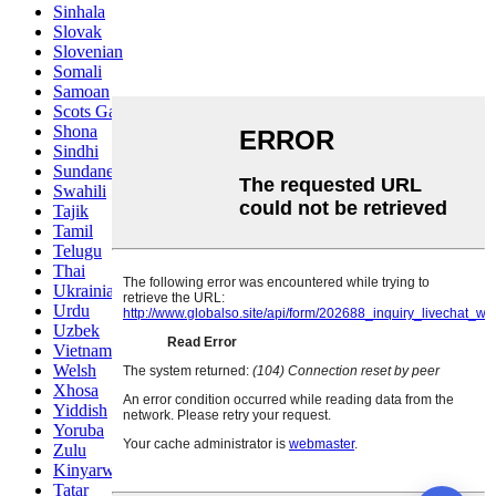
Sinhala
Slovak
Slovenian
Somali
Samoan
Scots Gaelic
Shona
Sindhi
Sundanese
Swahili
Tajik
Tamil
Telugu
Thai
Ukrainian
Urdu
Uzbek
Vietnamese
Welsh
Xhosa
Yiddish
Yoruba
Zulu
Kinyarwanda
Tatar