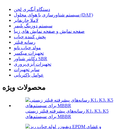
دستگاه آبگیری لجن
سیستم شناورسازی با هوای محلول (DAF)
لاملا چاریفایر
سیستم دوزینگ پلیمر
صفحه نمایش و صفحه نمایش های زیبا
پخش کننده حباب
رسانه فیلتر
مولد حباب نانو
تجهیزات میکسر
دکانتر شناور SBR
تجهیزات آبزی‌پروری
سایر تجهیزات
عوامل باکتریایی
محصولات ویژه
رسانه‌های پیشرفته فیلتر زیستی K1، K3، K5
برای سیستم‌های MBBR