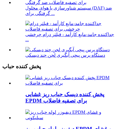
سیستم شناورسازی با هوای محلول (DAF) ضد
گرفتگی برای ...
جداکننده جامد-مایع کارآمد - فیلتر درام چرخشی
...
دستگاه پرس پیچی آبگیری لجن چند دیسکی
پخش کننده حباب
پخش کننده دیسک حباب ریز غشایی
EPDM برای تصفیه فاضلاب
دیفیوزر لوله حباب ریز EPDM و غشای