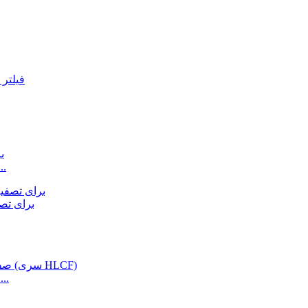
میکسر غوطه‌ور QJB برای مخلوط 
پخش کننده دیسک حباب 
صفحه نمایش نوار مکانی