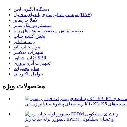
دستگاه آبگیری لجن
سیستم شناورسازی با هوای محلول (DAF)
لاملا چاریفایر
سیستم دوزینگ پلیمر
صفحه نمایش و صفحه نمایش های زیبا
پخش کننده حباب
رسانه فیلتر
مولد حباب نانو
تجهیزات میکسر
دکانتر شناور SBR
تجهیزات آبزی‌پروری
سایر تجهیزات
عوامل باکتریایی
محصولات ویژه
دیفیوزر لوله حباب ریز EPDM و غشای سیلیکونی