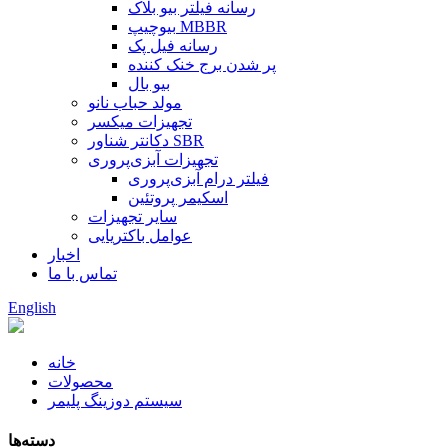
رسانه فیلتر بیو بلاک
بیوچیپ MBBR
رسانه فیل پک
پر شدن برج خنک کننده
بیو بال
مولد حباب نانو
تجهیزات میکسر
دکانتر شناور SBR
تجهیزات آبزی‌پروری
فیلتر درام آبزی‌پروری
اسکیمر پروتئین
سایر تجهیزات
عوامل باکتریایی
اخبار
تماس با ما
English
خانه
محصولات
سیستم دوزینگ پلیمر
دسته‌ها