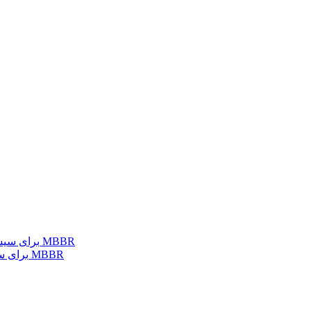
رسانه‌های پیشرفته فیلتر زیستی K1، K3، K5 برای سیستم‌های MBBR