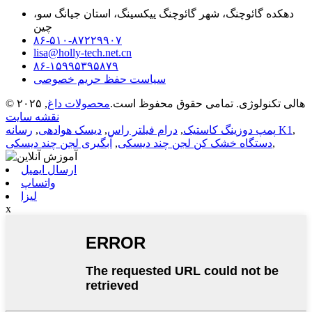
دهکده گائوچنگ، شهر گائوچنگ ییکسینگ، استان جیانگ سو،
چین
۸۶-۵۱۰-۸۷۲۲۹۹۰۷
lisa@holly-tech.net.cn
۸۶-۱۵۹۹۵۳۹۵۸۷۹
سیاست حفظ حریم خصوصی
© ۲۰۲۵ هالی تکنولوژی. تمامی حقوق محفوظ است.
محصولات داغ
,
نقشه سایت
,
رسانه K1
پمپ دوزینگ کاستیک
,
درام فیلتر راس
,
دیسک هوادهی
,
,
دستگاه خشک کن لجن چند دیسکی
,
آبگیری لجن چند دیسکی
ارسال ایمیل
واتساپ
لیزا
x