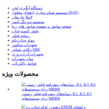
دستگاه آبگیری لجن
سیستم شناورسازی با هوای محلول (DAF)
لاملا چاریفایر
سیستم دوزینگ پلیمر
صفحه نمایش و صفحه نمایش های زیبا
پخش کننده حباب
رسانه فیلتر
مولد حباب نانو
تجهیزات میکسر
دکانتر شناور SBR
تجهیزات آبزی‌پروری
سایر تجهیزات
عوامل باکتریایی
محصولات ویژه
رسانه‌های پیشرفته فیلتر زیستی K1، K3، K5
برای سیستم‌های MBBR