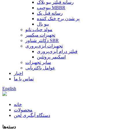
رسانه فیلتر بیو بلاک
بیوچیپ MBBR
رسانه فیل پک
پر شدن برج خنک کننده
بیو بال
مولد حباب نانو
تجهیزات میکسر
دکانتر شناور SBR
تجهیزات آبزی‌پروری
فیلتر درام آبزی‌پروری
اسکیمر پروتئین
سایر تجهیزات
عوامل باکتریایی
اخبار
تماس با ما
English
خانه
محصولات
دستگاه آبگیری لجن
دسته‌ها