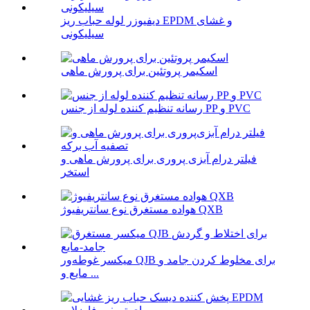
دیفیوزر لوله حباب ریز EPDM و غشای
سیلیکونی
اسکیمر پروتئین برای پرورش ماهی
رسانه تنظیم کننده لوله از جنس PP و PVC
فیلتر درام آبزی پروری برای پرورش ماهی و
استخر
هواده مستغرق نوع سانتریفیوژ QXB
میکسر غوطه‌ور QJB برای مخلوط کردن جامد و
مایع و ...