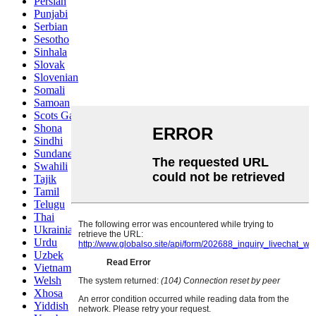
Persian
Punjabi
Serbian
Sesotho
Sinhala
Slovak
Slovenian
Somali
Samoan
Scots Gaelic
Shona
Sindhi
Sundanese
Swahili
Tajik
Tamil
Telugu
Thai
Ukrainian
Urdu
Uzbek
Vietnamese
Welsh
Xhosa
Yiddish