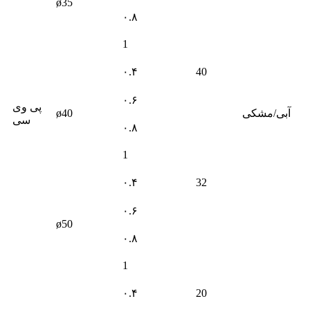
ø35
۰.۸
1
۰.۴
40
۰.۶
پی وی
آبی/مشکی
ø40
سی
۰.۸
1
۰.۴
32
۰.۶
ø50
۰.۸
1
۰.۴
20