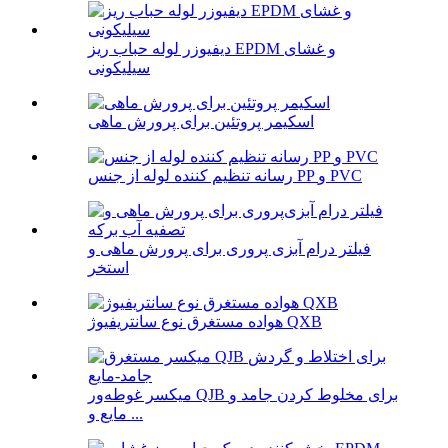
دیفیوزر لوله حباب ریز EPDM و غشای
سیلیکونی
اسکیمر پروتئین برای پرورش ماهی
رسانه تنظیم کننده لوله از جنس PP و PVC
فیلتر درام آبزی پروری برای پرورش ماهی و
استخر
هواده مستغرق نوع سانتریفیوژ QXB
میکسر غوطه‌ور QJB برای مخلوط کردن جامد و
مایع و ...