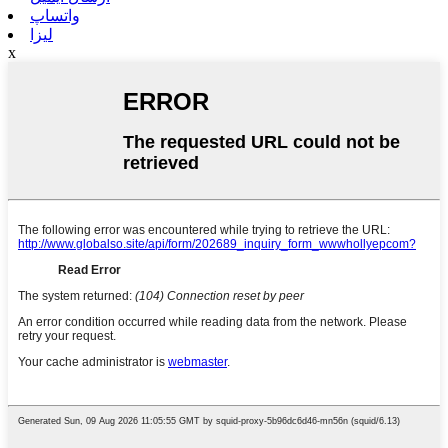
واتساپ
لیزا
x