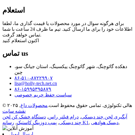
استعلام
برای هرگونه سوال در مورد محصولات یا قیمت گذاری ما، لطفا
اطلاعات خود را برای ما ارسال کنید. تیم ما ظرف 24 ساعت با شما
تماس خواهد گرفت.
اکنون استعلام کنید
us
تماس
دهکده گائوچنگ، شهر گائوچنگ ییکسینگ، استان جیانگ سو،
چین
۸۶-۵۱۰-۸۷۲۲۹۹۰۷
lisa@holly-tech.net.cn
۸۶-۱۵۹۹۵۳۹۵۸۷۹
سیاست حفظ حریم خصوصی
© ۲۰۲۵ هالی تکنولوژی. تمامی حقوق محفوظ است.
محصولات داغ
,
نقشه سایت
آبگیری لجن چند دیسکی
,
درام فیلتر راس
,
دستگاه خشک کن لجن
,
دیسک هوادهی
,
رسانه K1
چند دیسکی
,
پمپ دوزینگ کاستیک
,
ارسال ایمیل