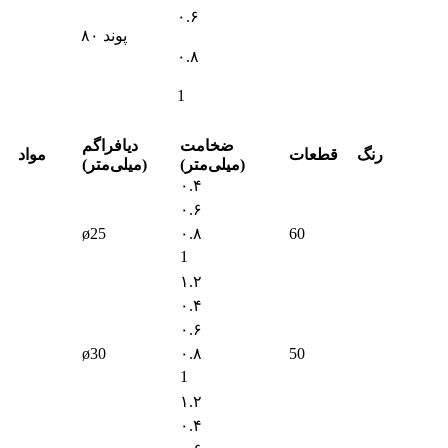
۰.۶
۸۰ پوند
۰.۸
1
ضخامت
دیافراگم
رنگ
قطعات
مواد
(میلی‌متر)
(میلی‌متر)
۰.۴
۰.۶
ø25
۰.۸
60
1
۱.۲
۰.۴
۰.۶
ø30
۰.۸
50
1
۱.۲
۰.۴