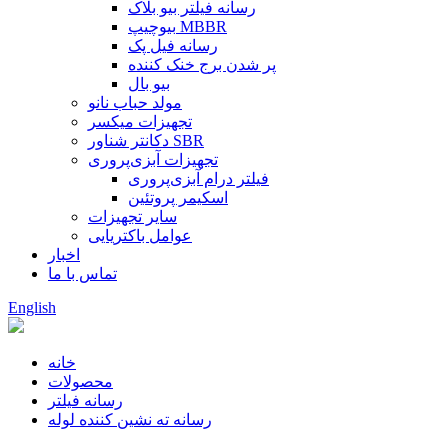
رسانه فیلتر بیو بلاک
بیوچیپ MBBR
رسانه فیل پک
پر شدن برج خنک کننده
بیو بال
مولد حباب نانو
تجهیزات میکسر
دکانتر شناور SBR
تجهیزات آبزی‌پروری
فیلتر درام آبزی‌پروری
اسکیمر پروتئین
سایر تجهیزات
عوامل باکتریایی
اخبار
تماس با ما
English
خانه
محصولات
رسانه فیلتر
رسانه ته نشین کننده لوله