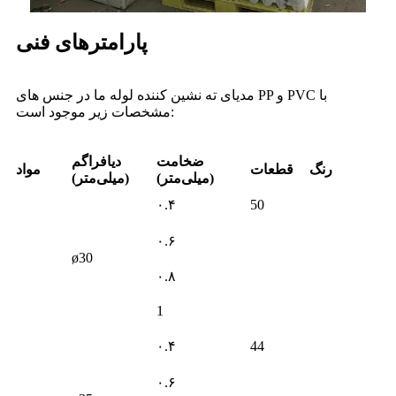
پارامترهای فنی
مدیای ته نشین کننده لوله ما در جنس های PP و PVC با
مشخصات زیر موجود است:
ضخامت
دیافراگم
رنگ
قطعات
مواد
(میلی‌متر)
(میلی‌متر)
۰.۴
50
۰.۶
ø30
۰.۸
1
۰.۴
44
۰.۶