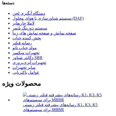
دسته‌ها
دستگاه آبگیری لجن
سیستم شناورسازی با هوای محلول (DAF)
لاملا چاریفایر
سیستم دوزینگ پلیمر
صفحه نمایش و صفحه نمایش های زیبا
پخش کننده حباب
رسانه فیلتر
مولد حباب نانو
تجهیزات میکسر
دکانتر شناور SBR
تجهیزات آبزی‌پروری
سایر تجهیزات
عوامل باکتریایی
محصولات ویژه
رسانه‌های پیشرفته فیلتر زیستی K1، K3، K5
برای سیستم‌های MBBR