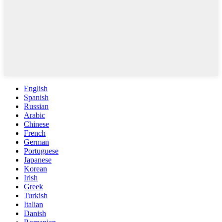
English
Spanish
Russian
Arabic
Chinese
French
German
Portuguese
Japanese
Korean
Irish
Greek
Turkish
Italian
Danish