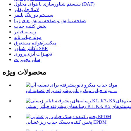
سیستم شناورسازی با هوای محلول (DAF)
لاملا چاریفایر
سیستم دوزینگ پلیمر
صفحه نمایش و صفحه نمایش های زیبا
پخش کننده حباب
رسانه فیلتر
مولد حباب نانو
میکسر/هواده مستغرق
دکانتر شناور SBR
تجهیزات آبزی‌پروری
سایر تجهیزات
محصولات ویژه
مولد حباب میکرو نانو پیشرفته برای تصفیه آب ...
پخش کننده دیسک حباب ریز غشایی EPDM