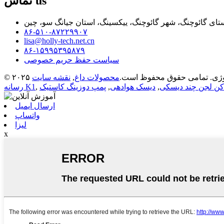
us
تماس
تای گائوچنگ، شهر گائوچنگ، ییکسینگ، استان جیانگ سو، چین
۸۶-۵۱۰-۸۷۲۲۹۹۰۷
lisa@holly-tech.net.cn
۸۶-۱۵۹۹۵۳۹۵۸۷۹
سیاست حفظ حریم خصوصی
 تکنولوژی. تمامی حقوق محفوظ است.
محصولات داغ
,
نقشه سایت
ن لجن چند دیسکی
,
دیسک هوادهی
,
پمپ دوزینگ کاستیک
,
رسانه K1
ارسال ایمیل
واتساپ
لیزا
x