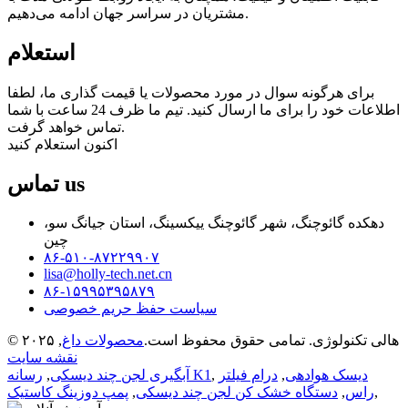
مشتریان در سراسر جهان ادامه می‌دهیم.
استعلام
برای هرگونه سوال در مورد محصولات یا قیمت گذاری ما، لطفا
اطلاعات خود را برای ما ارسال کنید. تیم ما ظرف 24 ساعت با شما
تماس خواهد گرفت.
اکنون استعلام کنید
us
تماس
دهکده گائوچنگ، شهر گائوچنگ ییکسینگ، استان جیانگ سو،
چین
۸۶-۵۱۰-۸۷۲۲۹۹۰۷
lisa@holly-tech.net.cn
۸۶-۱۵۹۹۵۳۹۵۸۷۹
سیاست حفظ حریم خصوصی
© ۲۰۲۵ هالی تکنولوژی. تمامی حقوق محفوظ است.
محصولات داغ
,
نقشه سایت
دیسک هوادهی
,
درام فیلتر
,
رسانه K1
آبگیری لجن چند دیسکی
,
,
راس
,
دستگاه خشک کن لجن چند دیسکی
,
پمپ دوزینگ کاستیک