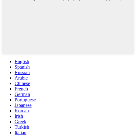
English
Spanish
Russian
Arabic
Chinese
French
German
Portuguese
Japanese
Korean
Irish
Greek
Turkish
Italian