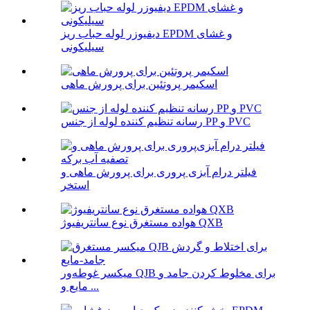
دیفیوزر لوله حباب ریز EPDM و غشای
سیلیکونی
اسکیمر پروتئین برای پرورش ماهی
رسانه تنظیم کننده لوله از جنس PP و PVC
فیلتر درام آبزی پروری برای پرورش ماهی و
استخر
هواده مستغرق نوع سانتریفیوژ QXB
میکسر غوطه‌ور QJB برای مخلوط کردن جامد و
مایع و ...