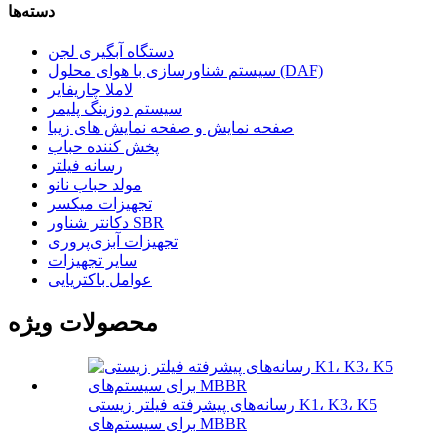
دسته‌ها
دستگاه آبگیری لجن
سیستم شناورسازی با هوای محلول (DAF)
لاملا چاریفایر
سیستم دوزینگ پلیمر
صفحه نمایش و صفحه نمایش های زیبا
پخش کننده حباب
رسانه فیلتر
مولد حباب نانو
تجهیزات میکسر
دکانتر شناور SBR
تجهیزات آبزی‌پروری
سایر تجهیزات
عوامل باکتریایی
محصولات ویژه
رسانه‌های پیشرفته فیلتر زیستی K1، K3، K5
برای سیستم‌های MBBR