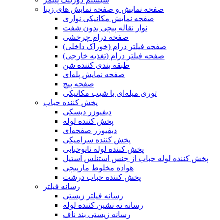
صفحه نمایش و صفحه نمایش های زیبا
صفحه نمایش مکانیکی نواری
نوار نقاله پیچی بدون شفت
صفحه درام چرخشی
صفحه فیلتر درام (خوراک داخلی)
صفحه فیلتر درام (تغذیه خارجی)
طبقه بندی کننده شن
صفحه نمایش پله‌ای
صفحه پیچ
توری میله‌ای با شیب مکانیکی
پخش کننده حباب
دیفیوزر دیسکی
پخش کننده لوله
دیفیوزر صفحه‌ای
پخش کننده سرامیکی
پخش کننده لوله نانوحبابی
پخش کننده لوله حباب از جنس استنلس استیل
هواده مخلوط مارپیچی
پخش کننده حباب درشت
رسانه فیلتر
رسانه فیلتر زیستی
رسانه ته نشین کننده لوله
رسانه زیستی بند ناف