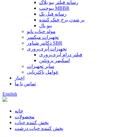
رسانه فیلتر بیو بلاک
بیوچیپ MBBR
رسانه فیل پک
پر شدن برج خنک کننده
بیو بال
مولد حباب نانو
تجهیزات میکسر
دکانتر شناور SBR
تجهیزات آبزی‌پروری
فیلتر درام آبزی‌پروری
اسکیمر پروتئین
سایر تجهیزات
عوامل باکتریایی
اخبار
تماس با ما
English
خانه
محصولات
پخش کننده حباب
پخش کننده حباب درشت