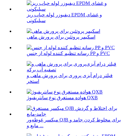
دیفیوزر لوله حباب ریز EPDM و غشای
سیلیکونی
اسکیمر پروتئین برای پرورش ماهی
رسانه تنظیم کننده لوله از جنس PP و PVC
فیلتر درام آبزی پروری برای پرورش ماهی و
استخر
هواده مستغرق نوع سانتریفیوژ QXB
میکسر غوطه‌ور QJB برای مخلوط کردن جامد و
مایع و ...