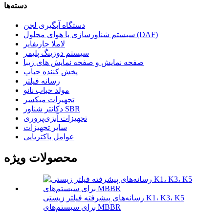
دسته‌ها
دستگاه آبگیری لجن
سیستم شناورسازی با هوای محلول (DAF)
لاملا چاریفایر
سیستم دوزینگ پلیمر
صفحه نمایش و صفحه نمایش های زیبا
پخش کننده حباب
رسانه فیلتر
مولد حباب نانو
تجهیزات میکسر
دکانتر شناور SBR
تجهیزات آبزی‌پروری
سایر تجهیزات
عوامل باکتریایی
محصولات ویژه
رسانه‌های پیشرفته فیلتر زیستی K1، K3، K5
برای سیستم‌های MBBR