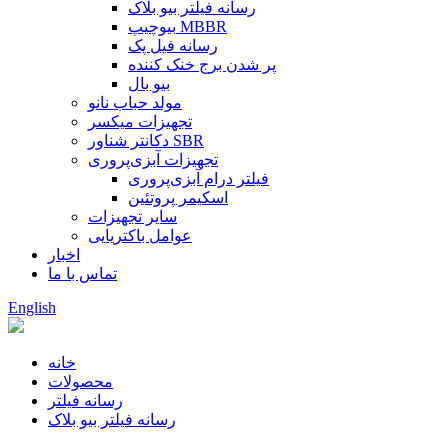
رسانه فیلتر بیو بلاک
بیوچیپ MBBR
رسانه فیل پک
پر شدن برج خنک کننده
بیو بال
مولد حباب نانو
تجهیزات میکسر
دکانتر شناور SBR
تجهیزات آبزی‌پروری
فیلتر درام آبزی‌پروری
اسکیمر پروتئین
سایر تجهیزات
عوامل باکتریایی
اخبار
تماس با ما
English
خانه
محصولات
رسانه فیلتر
رسانه فیلتر بیو بلاک