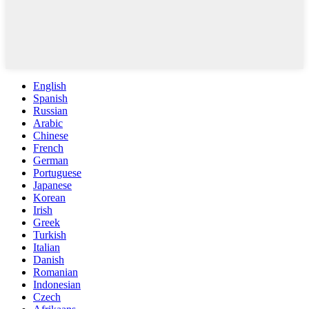
English
Spanish
Russian
Arabic
Chinese
French
German
Portuguese
Japanese
Korean
Irish
Greek
Turkish
Italian
Danish
Romanian
Indonesian
Czech