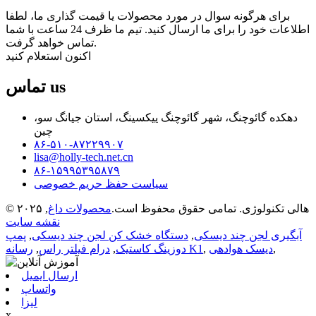
برای هرگونه سوال در مورد محصولات یا قیمت گذاری ما، لطفا
اطلاعات خود را برای ما ارسال کنید. تیم ما ظرف 24 ساعت با شما
تماس خواهد گرفت.
اکنون استعلام کنید
us
تماس
دهکده گائوچنگ، شهر گائوچنگ ییکسینگ، استان جیانگ سو،
چین
۸۶-۵۱۰-۸۷۲۲۹۹۰۷
lisa@holly-tech.net.cn
۸۶-۱۵۹۹۵۳۹۵۸۷۹
سیاست حفظ حریم خصوصی
© ۲۰۲۵ هالی تکنولوژی. تمامی حقوق محفوظ است.
محصولات داغ
,
نقشه سایت
آبگیری لجن چند دیسکی
,
دستگاه خشک کن لجن چند دیسکی
,
پمپ
,
دیسک هوادهی
,
رسانه K1
دوزینگ کاستیک
,
درام فیلتر راس
,
ارسال ایمیل
واتساپ
لیزا
x