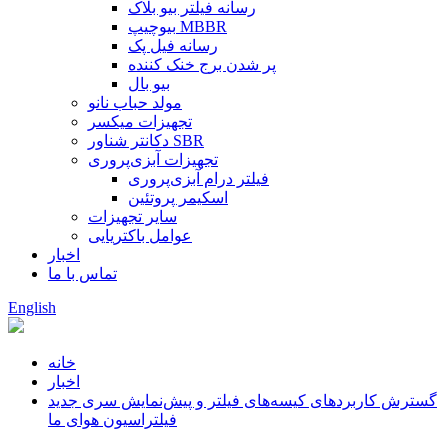
رسانه فیلتر بیو بلاک
بیوچیپ MBBR
رسانه فیل پک
پر شدن برج خنک کننده
بیو بال
مولد حباب نانو
تجهیزات میکسر
دکانتر شناور SBR
تجهیزات آبزی‌پروری
فیلتر درام آبزی‌پروری
اسکیمر پروتئین
سایر تجهیزات
عوامل باکتریایی
اخبار
تماس با ما
English
خانه
اخبار
گسترش کاربردهای کیسه‌های فیلتر و پیش‌نمایش سری جدید
فیلتراسیون هوای ما