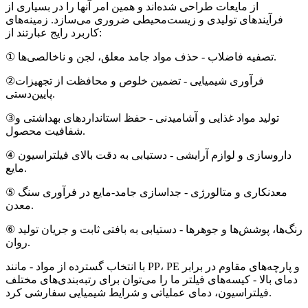
از مایعات طراحی شده‌اند و همین امر آنها را در بسیاری از
فرآیندهای تولیدی و زیست‌محیطی ضروری می‌سازد. زمینه‌های
کاربرد رایج عبارتند از:
① تصفیه فاضلاب - حذف مواد جامد معلق، لجن و ناخالصی‌ها.
②فرآوری شیمیایی - تضمین خلوص و محافظت از تجهیزات
پایین‌دستی.
③تولید مواد غذایی و آشامیدنی - حفظ استانداردهای بهداشتی و
شفافیت محصول.
④ داروسازی و لوازم آرایشی - دستیابی به دقت بالای فیلتراسیون
مایع.
⑤ معدنکاری و متالورژی - جداسازی جامد-مایع در فرآوری سنگ
معدن.
⑥ رنگ‌ها، پوشش‌ها و جوهرها - دستیابی به بافتی ثابت و جریان تولید
روان.
با انتخاب گسترده از مواد - مانند PP، PE و پارچه‌های مقاوم در برابر
دمای بالا - کیسه‌های فیلتر ما را می‌توان برای رتبه‌بندی‌های مختلف
فیلتراسیون، دمای عملیاتی و شرایط شیمیایی سفارشی کرد.