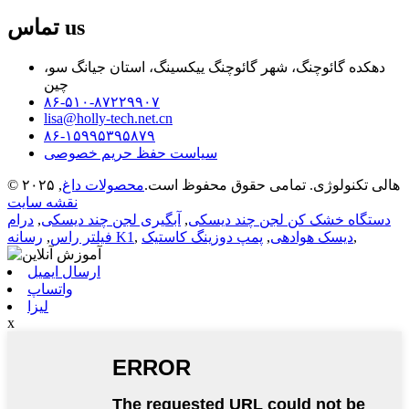
us
تماس
دهکده گائوچنگ، شهر گائوچنگ ییکسینگ، استان جیانگ سو،
چین
۸۶-۵۱۰-۸۷۲۲۹۹۰۷
lisa@holly-tech.net.cn
۸۶-۱۵۹۹۵۳۹۵۸۷۹
سیاست حفظ حریم خصوصی
© ۲۰۲۵ هالی تکنولوژی. تمامی حقوق محفوظ است.
محصولات داغ
,
نقشه سایت
دستگاه خشک کن لجن چند دیسکی
,
آبگیری لجن چند دیسکی
,
درام
,
دیسک هوادهی
,
پمپ دوزینگ کاستیک
,
رسانه K1
فیلتر راس
,
ارسال ایمیل
واتساپ
لیزا
x