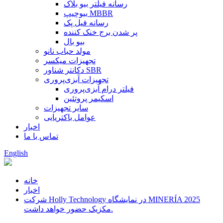
رسانه فیلتر بیو بلاک
بیوچیپ MBBR
رسانه فیل پک
پر شدن برج خنک کننده
بیو بال
مولد حباب نانو
تجهیزات میکسر
دکانتر شناور SBR
تجهیزات آبزی‌پروری
فیلتر درام آبزی‌پروری
اسکیمر پروتئین
سایر تجهیزات
عوامل باکتریایی
اخبار
تماس با ما
English
خانه
اخبار
شرکت Holly Technology در نمایشگاه MINERÍA 2025
مکزیک حضور خواهد داشت.