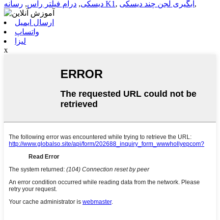
,
آبگیری لجن چند دیسکی
,
رسانه K1
دیسکی
,
درام فیلتر راس
,
ارسال ایمیل
واتساپ
لیزا
x