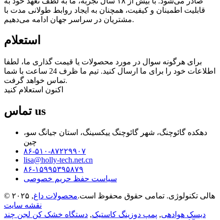
صادر می‌شود. با بیش از ۱۸ سال تجربه، ما به لطف تعهد خود به
قابلیت اطمینان و کیفیت، همچنان به ایجاد روابط طولانی مدت با
مشتریان در سراسر جهان ادامه می‌دهیم.
استعلام
برای هرگونه سوال در مورد محصولات یا قیمت گذاری ما، لطفا
اطلاعات خود را برای ما ارسال کنید. تیم ما ظرف 24 ساعت با شما
تماس خواهد گرفت.
اکنون استعلام کنید
us
تماس
دهکده گائوچنگ، شهر گائوچنگ ییکسینگ، استان جیانگ سو،
چین
۸۶-۵۱۰-۸۷۲۲۹۹۰۷
lisa@holly-tech.net.cn
۸۶-۱۵۹۹۵۳۹۵۸۷۹
سیاست حفظ حریم خصوصی
© ۲۰۲۵ هالی تکنولوژی. تمامی حقوق محفوظ است.
محصولات داغ
,
نقشه سایت
دیسک هوادهی
,
پمپ دوزینگ کاستیک
,
دستگاه خشک کن لجن چند