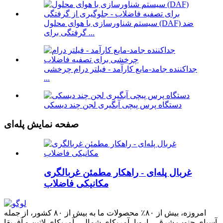
سیستم شناورسازی با هوای محلول (DAF) ضد
گرفتگی برای ...
جداکننده جامد-مایع کارآمد - فیلتر درام چرخشی
...
دستگاه پرس پیچی آبگیری لجن چند دیسکی
صفحه نمایش پله‌ای
غربال پله‌ای - راهکار مطمئن غربالگری
مکانیکی فاضلاب
امروزه، بیش از ۸۰٪ محصولات ما به بیش از ۸۰ کشور، از جمله
آسیای جنوب شرقی، اروپا، آمریکای شمالی، آمریکای لاتین و آفریقا