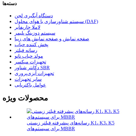
دسته‌ها
دستگاه آبگیری لجن
سیستم شناورسازی با هوای محلول (DAF)
لاملا چاریفایر
سیستم دوزینگ پلیمر
صفحه نمایش و صفحه نمایش های زیبا
پخش کننده حباب
رسانه فیلتر
مولد حباب نانو
تجهیزات میکسر
دکانتر شناور SBR
تجهیزات آبزی‌پروری
سایر تجهیزات
عوامل باکتریایی
محصولات ویژه
رسانه‌های پیشرفته فیلتر زیستی K1، K3، K5
برای سیستم‌های MBBR