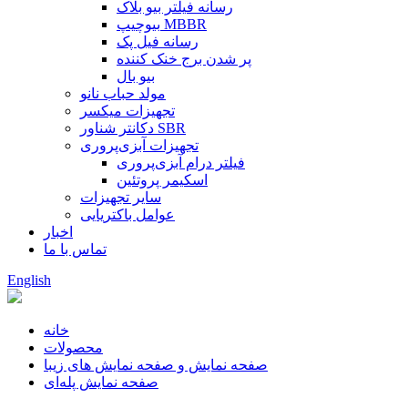
رسانه فیلتر بیو بلاک
بیوچیپ MBBR
رسانه فیل پک
پر شدن برج خنک کننده
بیو بال
مولد حباب نانو
تجهیزات میکسر
دکانتر شناور SBR
تجهیزات آبزی‌پروری
فیلتر درام آبزی‌پروری
اسکیمر پروتئین
سایر تجهیزات
عوامل باکتریایی
اخبار
تماس با ما
English
خانه
محصولات
صفحه نمایش و صفحه نمایش های زیبا
صفحه نمایش پله‌ای