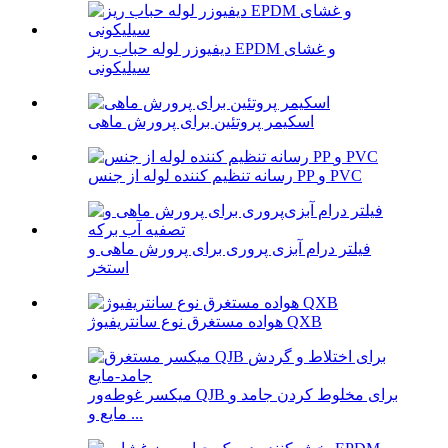
دیفیوزر لوله حباب ریز EPDM و غشای
سیلیکونی
اسکیمر پروتئین برای پرورش ماهی
رسانه تنظیم کننده لوله از جنس PP و PVC
فیلتر درام آبزی پروری برای پرورش ماهی و
استخر
هواده مستغرق نوع سانتریفیوژ QXB
میکسر غوطه‌ور QJB برای مخلوط کردن جامد و
مایع و ...